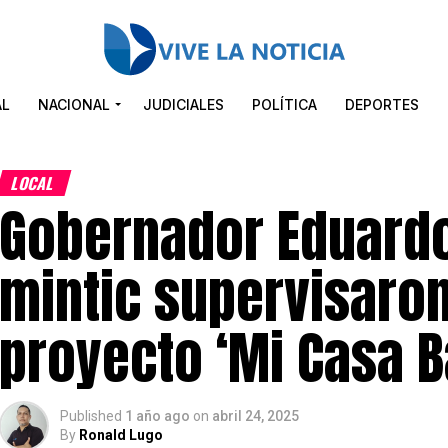
AL
NACIONAL
JUDICIALES
POLÍTICA
DEPORTES
LOCAL
Gobernador Eduardo
mintic supervisaro
proyecto ‘Mi Casa B
Published
1 año ago
on
abril 24, 2025
By
Ronald Lugo