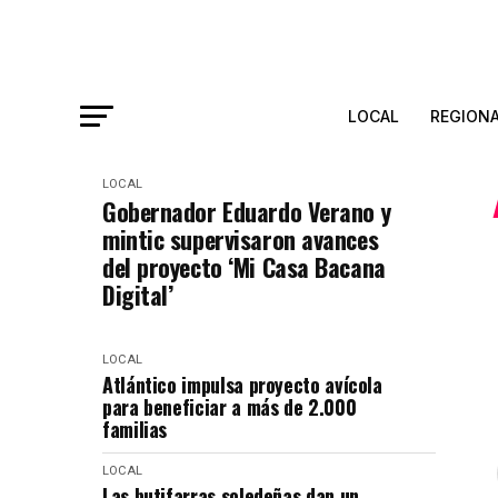
LOCAL
REGION
LOCAL
Gobernador Eduardo Verano y
mintic supervisaron avances
del proyecto ‘Mi Casa Bacana
Digital’
LOCAL
Atlántico impulsa proyecto avícola
para beneficiar a más de 2.000
familias
LOCAL
Las butifarras soledeñas dan un