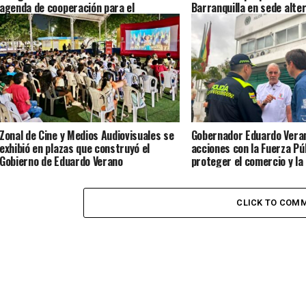
agenda de cooperación para el
Barranquilla en sede alter
desarrollo del Atlántico y las Américas
Presidencia de la Repúbli
Zonal de Cine y Medios Audiovisuales se
Gobernador Eduardo Veran
exhibió en plazas que construyó el
acciones con la Fuerza Pú
Gobierno de Eduardo Verano
proteger el comercio y la 
ciudadana
CLICK TO COM