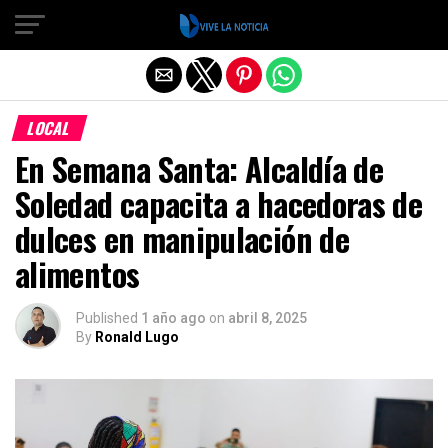
Salir de la versión móvil
LOCAL
En Semana Santa: Alcaldía de
Soledad capacita a hacedoras de
dulces en manipulación de
alimentos
Published
1 año ago
on
abril 8, 2025
By
Ronald Lugo