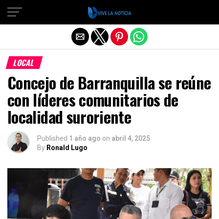
Salir de la versión móvil
LOCAL
Concejo de Barranquilla se reúne
con líderes comunitarios de
localidad suroriente
Published
1 año ago
on
abril 4, 2025
By
Ronald Lugo