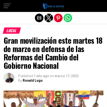
Salir de la versión móvil
LOCAL
Gran movilización este martes 18
de marzo en defensa de las
Reformas del Cambio del
Gobierno Nacional
Published
1 año ago
on
marzo 17, 2025
By
Ronald Lugo