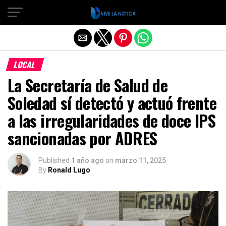
Salir de la versión móvil
LOCAL
La Secretaría de Salud de
Soledad sí detectó y actuó frente
a las irregularidades de doce IPS
sancionadas por ADRES
Published
1 año ago
on
marzo 11, 2025
By
Ronald Lugo