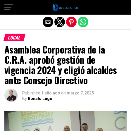
Salir de la versión móvil
LOCAL
Asamblea Corporativa de la
C.R.A. aprobó gestión de
vigencia 2024 y eligió alcaldes
ante Consejo Directivo
Published
1 año ago
on
marzo 7, 2025
By
Ronald Lugo