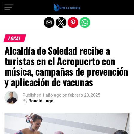
Salir de la versión móvil
LOCAL
Alcaldía de Soledad recibe a
turistas en el Aeropuerto con
música, campañas de prevención
y aplicación de vacunas
Published
1 año ago
on
febrero 20, 2025
By
Ronald Lugo