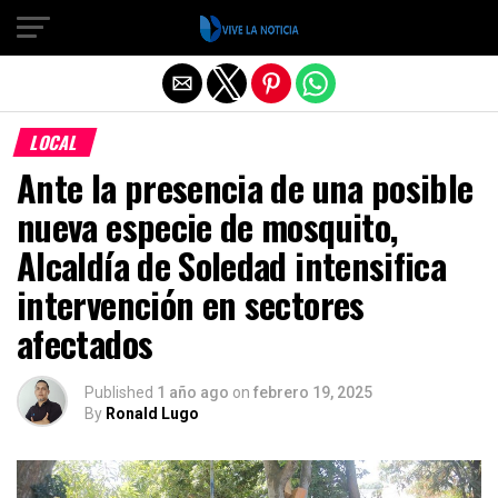
Salir de la versión móvil
LOCAL
Ante la presencia de una posible
nueva especie de mosquito,
Alcaldía de Soledad intensifica
intervención en sectores
afectados
Published
1 año ago
on
febrero 19, 2025
By
Ronald Lugo