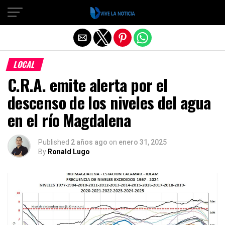
Salir de la versión móvil
LOCAL
C.R.A. emite alerta por el
descenso de los niveles del agua
en el río Magdalena
Published
2 años ago
on
enero 31, 2025
By
Ronald Lugo