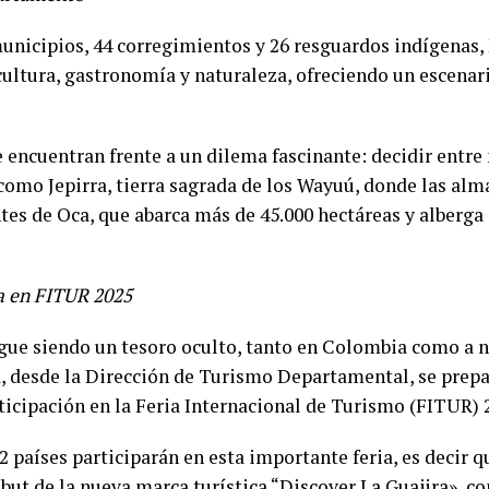
nicipios, 44 corregimientos y 26 resguardos indígenas, 
cultura, gastronomía y naturaleza, ofreciendo un escenar
e encuentran frente a un dilema fascinante: decidir ent
 como Jepirra, tierra sagrada de los Wayuú, donde las alm
tes de Oca, que abarca más de 45.000 hectáreas y alberga 
a en FITUR 2025
gue siendo un tesoro oculto, tanto en Colombia como a ni
a, desde la Dirección de Turismo Departamental, se prepa
ticipación en la Feria Internacional de Turismo (FITUR) 
 países participarán en esta importante feria, es decir qu
but de la nueva marca turística “Discover La Guajira», co