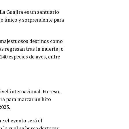
La Guajira es un santuario
io único y sorprendente para
re majestuosos destinos como
as regresan tras la muerte; o
140 especies de aves, entre
vel internacional. Por eso,
ra para marcar un hito
2025.
e el evento será el
n la cual se busca destacar