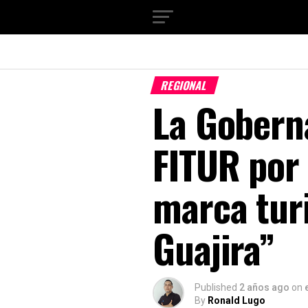
REGIONAL
La Gobern
FITUR por 
marca tur
Guajira”
Published
2 años ago
on
By
Ronald Lugo