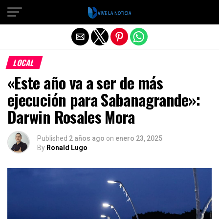
Salir de la versión móvil
LOCAL
«Este año va a ser de más
ejecución para Sabanagrande»:
Darwin Rosales Mora
Published
2 años ago
on
enero 23, 2025
By
Ronald Lugo