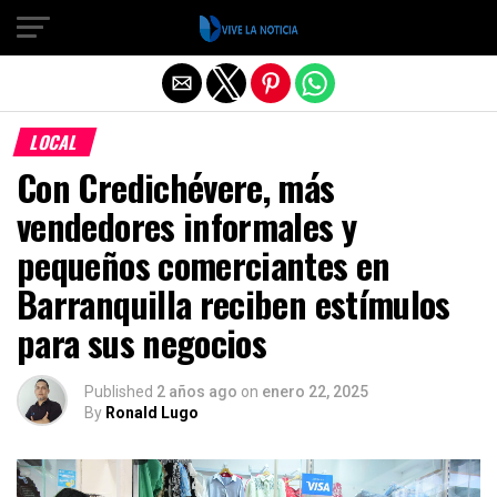
Salir de la versión móvil
LOCAL
Con Credichévere, más
vendedores informales y
pequeños comerciantes en
Barranquilla reciben estímulos
para sus negocios
Published
2 años ago
on
enero 22, 2025
By
Ronald Lugo