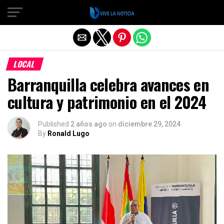
Salir de la versión móvil
LOCAL
Barranquilla celebra avances en
cultura y patrimonio en el 2024
Published
2 años ago
on
diciembre 29, 2024
By
Ronald Lugo