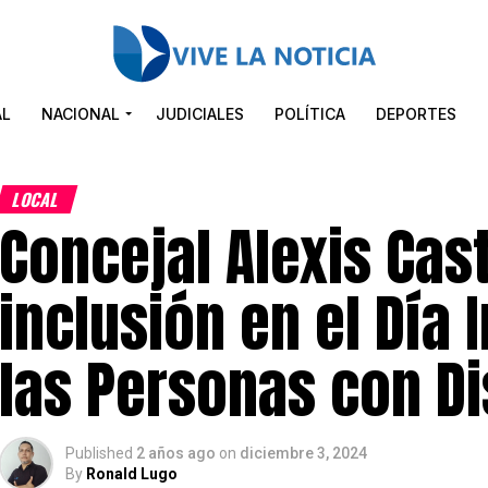
AL
NACIONAL
JUDICIALES
POLÍTICA
DEPORTES
LOCAL
Concejal Alexis Cast
inclusión en el Día 
las Personas con D
Published
2 años ago
on
diciembre 3, 2024
By
Ronald Lugo