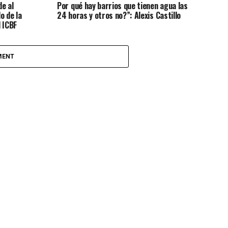
de al
Por qué hay barrios que tienen agua las
o de la
24 horas y otros no?”: Alexis Castillo
l ICBF
as madres
MENT