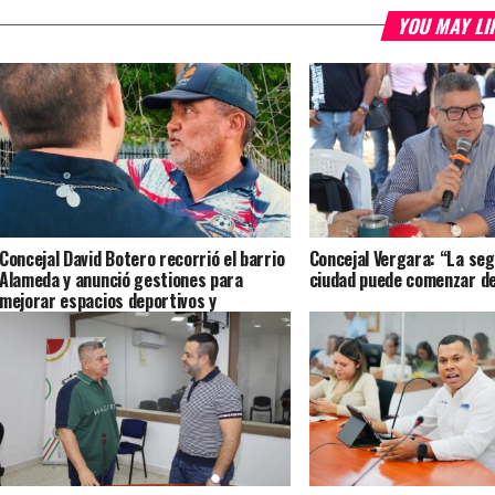
YOU MAY LI
Concejal David Botero recorrió el barrio
Concejal Vergara: “La seg
Alameda y anunció gestiones para
ciudad puede comenzar d
mejorar espacios deportivos y
seguridad vial