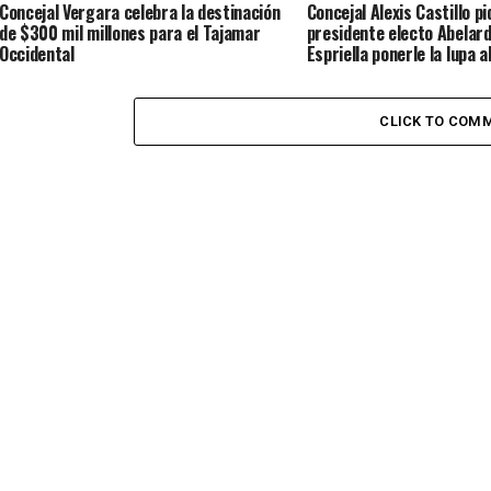
Concejal Vergara celebra la destinación
Concejal Alexis Castillo pi
de $300 mil millones para el Tajamar
presidente electo Abelard
Occidental
Espriella ponerle la lupa a
Atlántico y dignificar a l
comunitarias
CLICK TO COM