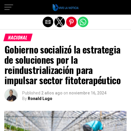
Salir de la versión móvil
NACIONAL
Gobierno socializó la estrategia
de soluciones por la
reindustrialización para
impulsar sector fitoterapéutico
Published
2 años ago
on
noviembre 16, 2024
By
Ronald Lugo