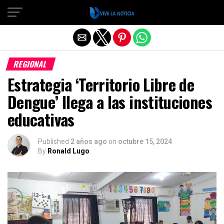
Salir de la versión móvil
REGIONAL
Estrategia ‘Territorio Libre de
Dengue’ llega a las instituciones
educativas
Published
2 años ago
on
octubre 15, 2024
By
Ronald Lugo