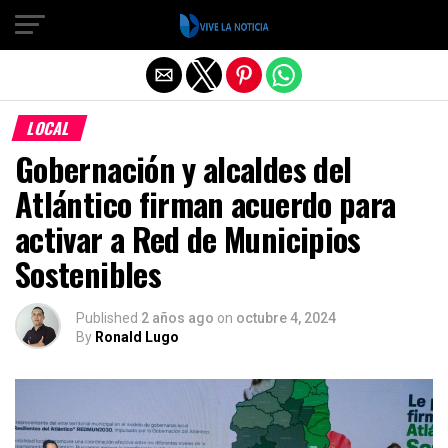
Salir de la versión móvil
LOCAL
Gobernación y alcaldes del
Atlántico firman acuerdo para
activar a Red de Municipios
Sostenibles
Published
2 años ago
on
octubre 4, 2024
By
Ronald Lugo