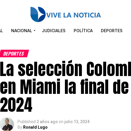
AL
NACIONAL
JUDICIALES
POLÍTICA
DEPORTES
DEPORTES
La selección Colom
en Miami la final d
2024
Published
2 años ago
on
julio 13, 2024
By
Ronald Lugo