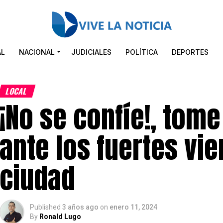
AL
NACIONAL
JUDICIALES
POLÍTICA
DEPORTES
LOCAL
¡No se confíe!, tom
ante los fuertes vie
ciudad
Published
3 años ago
on
enero 11, 2024
By
Ronald Lugo