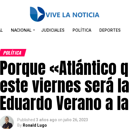
AL
NACIONAL
JUDICIALES
POLÍTICA
DEPORTES
POLÍTICA
Porque «Atlántico 
este viernes será l
Eduardo Verano a l
Published
3 años ago
on
julio 26, 2023
By
Ronald Lugo