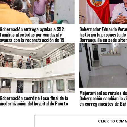
Gobernación entrega ayudas a 552
Gobernador Eduardo Veran
familias afectadas por vendaval y
histórica la propuesta de
avanza con la reconstrucción de 19
Barranquilla en sede alter
viviendas
Presidencia de la Repúbli
Mejoramientos rurales de
Gobernación coordina fase final de la
Gobernación cambian la vi
modernización del hospital de Puerto
en corregimientos de Ba
Colombia
CLICK TO COM