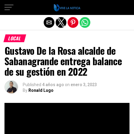
Salir de la versión móvil
LOCAL
Gustavo De la Rosa alcalde de
Sabanagrande entrega balance
de su gestión en 2022
Published
4 años ago
on
enero 3, 2023
By
Ronald Lugo