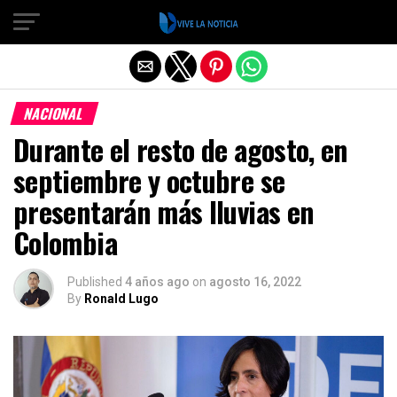
Salir de la versión móvil
NACIONAL
Durante el resto de agosto, en
septiembre y octubre se
presentarán más lluvias en
Colombia
Published
4 años ago
on
agosto 16, 2022
By
Ronald Lugo