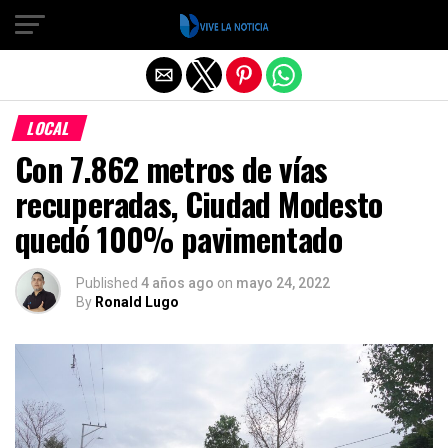
Salir de la versión móvil
LOCAL
Con 7.862 metros de vías
recuperadas, Ciudad Modesto
quedó 100% pavimentado
Published
4 años ago
on
mayo 24, 2022
By
Ronald Lugo