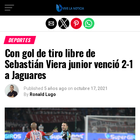
Salir de la versión móvil
DEPORTES
Con gol de tiro libre de
Sebastián Viera junior venció 2-1
a Jaguares
Published
5 años ago
on
octubre 17, 2021
By
Ronald Lugo