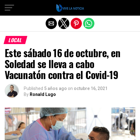
Salir de la versión móvil
LOCAL
Este sábado 16 de octubre, en
Soledad se lleva a cabo
Vacunatón contra el Covid-19
Published
5 años ago
on
octubre 16, 2021
By
Ronald Lugo