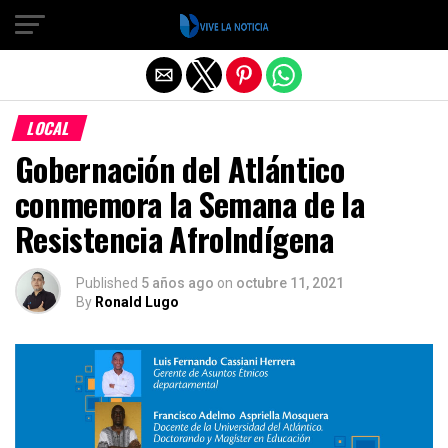
Salir de la versión móvil
LOCAL
Gobernación del Atlántico
conmemora la Semana de la
Resistencia AfroIndígena
Published
5 años ago
on
octubre 11, 2021
By
Ronald Lugo