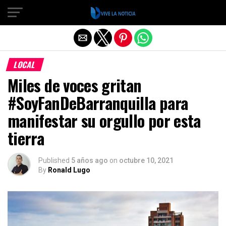
Salir de la versión móvil
LOCAL
Miles de voces gritan
#SoyFanDeBarranquilla para
manifestar su orgullo por esta
tierra
Published
5 años ago
on
octubre 10, 2021
By
Ronald Lugo