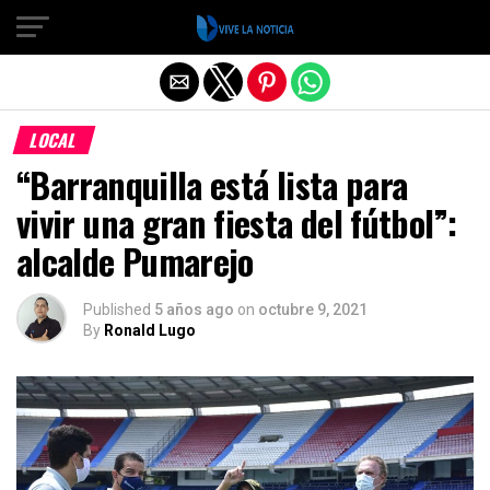
Salir de la versión móvil
LOCAL
“Barranquilla está lista para
vivir una gran fiesta del fútbol”:
alcalde Pumarejo
Published
5 años ago
on
octubre 9, 2021
By
Ronald Lugo