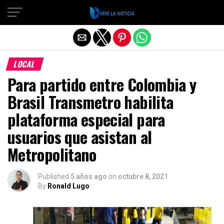
Salir de la versión móvil
LOCAL
Para partido entre Colombia y
Brasil Transmetro habilita
plataforma especial para
usuarios que asistan al
Metropolitano
Published
5 años ago
on
octubre 8, 2021
By
Ronald Lugo