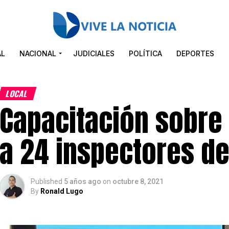
AL
NACIONAL
JUDICIALES
POLÍTICA
DEPORTES
LOCAL
Capacitación sobre
a 24 inspectores de 
Published
5 años ago
on
octubre 8, 2021
By
Ronald Lugo