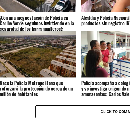
¡Con una megaestación de Policía en
Alcaldia y Policía Naciona
Caribe Verde seguimos invirtiendo en la
productos sin registro I
seguridad de los barranquilleros!:
Alcalde Char
Nace la Policía Metropolitana que
Policía acompaña a colegi
reforzará la protección de cerca de un
y se investiga origen de 
millón de habitantes
amenazantes: Carlos Vale
CLICK TO COM