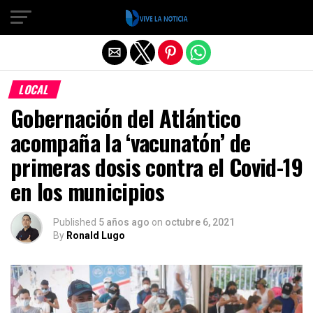
Salir de la versión móvil
LOCAL
Gobernación del Atlántico
acompaña la ‘vacunatón’ de
primeras dosis contra el Covid-19
en los municipios
Published
5 años ago
on
octubre 6, 2021
By
Ronald Lugo