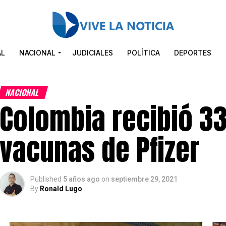
AL
NACIONAL
JUDICIALES
POLÍTICA
DEPORTES
NACIONAL
Colombia recibió 33
vacunas de Pfizer
Published
5 años ago
on
septiembre 29, 2021
By
Ronald Lugo