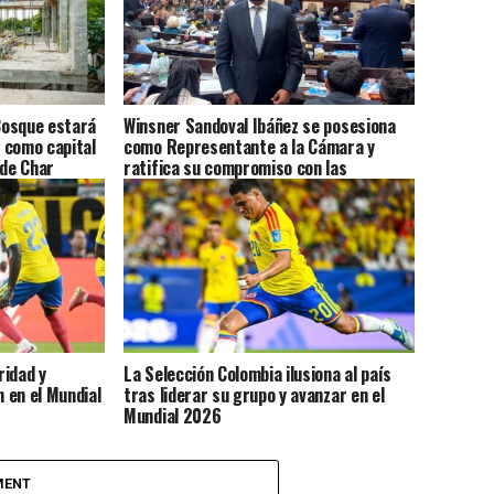
 Bosque estará
Winsner Sandoval Ibáñez se posesiona
a como capital
como Representante a la Cámara y
lde Char
ratifica su compromiso con las
comunidades afrodescendientes y con
Colombia
ridad y
La Selección Colombia ilusiona al país
n en el Mundial
tras liderar su grupo y avanzar en el
Mundial 2026
MENT