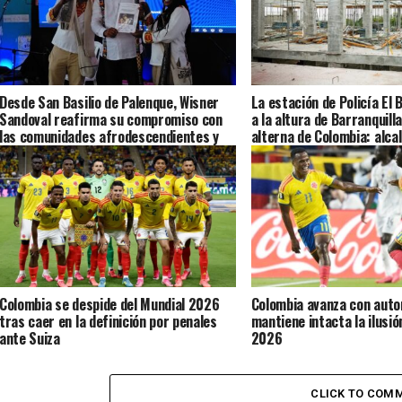
Desde San Basilio de Palenque, Wisner
La estación de Policía El
Sandoval reafirma su compromiso con
a la altura de Barranquill
las comunidades afrodescendientes y
alterna de Colombia: alca
con la construcción de una mejor
Colombia
Colombia se despide del Mundial 2026
Colombia avanza con auto
tras caer en la definición por penales
mantiene intacta la ilusió
ante Suiza
2026
CLICK TO COM