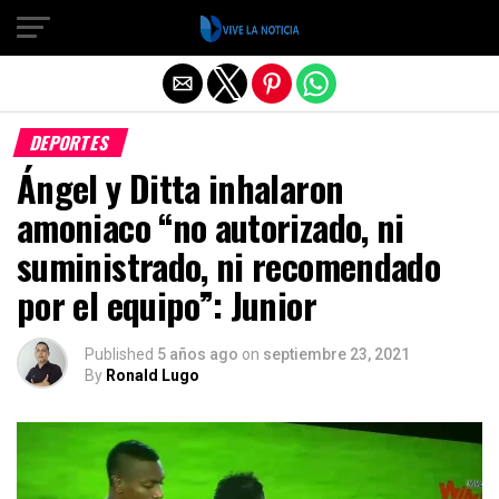
Salir de la versión móvil
DEPORTES
Ángel y Ditta inhalaron
amoniaco “no autorizado, ni
suministrado, ni recomendado
por el equipo”: Junior
Published
5 años ago
on
septiembre 23, 2021
By
Ronald Lugo