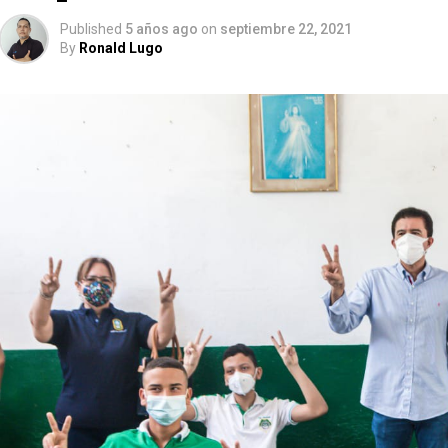
Published
5 años ago
on
septiembre 22, 2021
By
Ronald Lugo