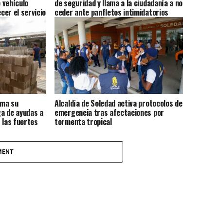
 vehículo
de seguridad y llama a la ciudadanía a no
er el servicio
ceder ante panfletos intimidatorios
rma su
Alcaldía de Soledad activa protocolos de
a de ayudas a
emergencia tras afectaciones por
 las fuertes
tormenta tropical
MENT