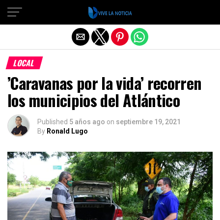
Salir de la versión móvil
LOCAL
’Caravanas por la vida’ recorren
los municipios del Atlántico
Published
5 años ago
on
septiembre 19, 2021
By
Ronald Lugo