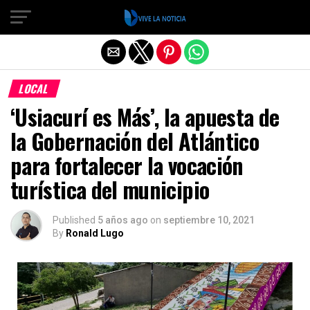
Salir de la versión móvil
LOCAL
‘Usiacurí es Más’, la apuesta de
la Gobernación del Atlántico
para fortalecer la vocación
turística del municipio
Published
5 años ago
on
septiembre 10, 2021
By
Ronald Lugo