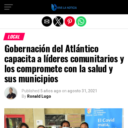
Salir de la versión móvil
LOCAL
Gobernación del Atlántico
capacita a líderes comunitarios y
los compromete con la salud y
sus municipios
Published
5 años ago
on
agosto 31, 2021
By
Ronald Lugo