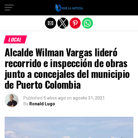
Salir de la versión móvil
LOCAL
Alcalde Wilman Vargas lideró
recorrido e inspección de obras
junto a concejales del municipio
de Puerto Colombia
Published
5 años ago
on
agosto 31, 2021
By
Ronald Lugo