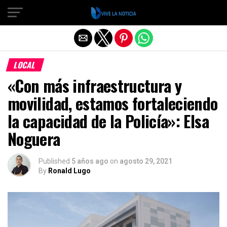
Salir de la versión móvil
LOCAL
«Con más infraestructura y
movilidad, estamos fortaleciendo
la capacidad de la Policía»: Elsa
Noguera
Published
5 años ago
on
agosto 29, 2021
By
Ronald Lugo