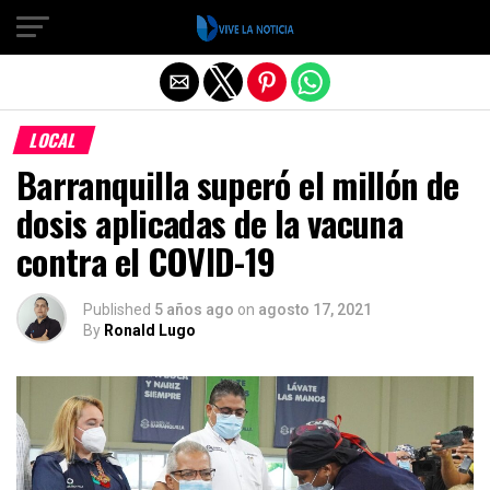
Salir de la versión móvil
LOCAL
Barranquilla superó el millón de
dosis aplicadas de la vacuna
contra el COVID-19
Published
5 años ago
on
agosto 17, 2021
By
Ronald Lugo