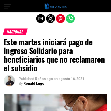
Salir de la versión móvil
NACIONAL
Este martes iniciará pago de
Ingreso Solidario para
beneficiarios que no reclamaron
el subsidio
Published
5 años ago
on
agosto 16, 2021
By
Ronald Lugo