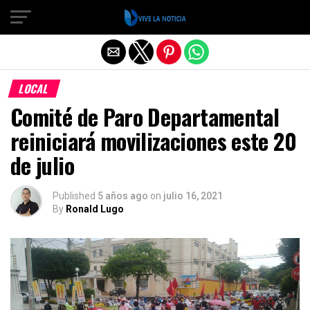
Salir de la versión móvil
LOCAL
Comité de Paro Departamental
reiniciará movilizaciones este 20
de julio
Published
5 años ago
on
julio 16, 2021
By
Ronald Lugo