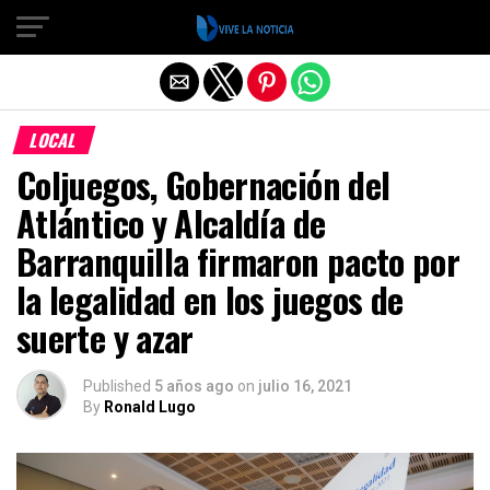
Salir de la versión móvil
LOCAL
Coljuegos, Gobernación del
Atlántico y Alcaldía de
Barranquilla firmaron pacto por
la legalidad en los juegos de
suerte y azar
Published
5 años ago
on
julio 16, 2021
By
Ronald Lugo