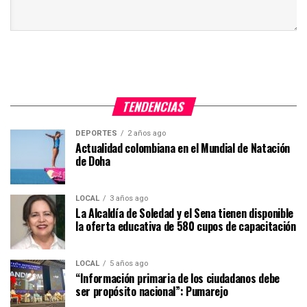
TENDENCIAS
DEPORTES
2 años ago
Actualidad colombiana en el Mundial de Natación
de Doha
LOCAL
3 años ago
La Alcaldía de Soledad y el Sena tienen disponible
la oferta educativa de 580 cupos de capacitación
LOCAL
5 años ago
“Información primaria de los ciudadanos debe
ser propósito nacional”: Pumarejo