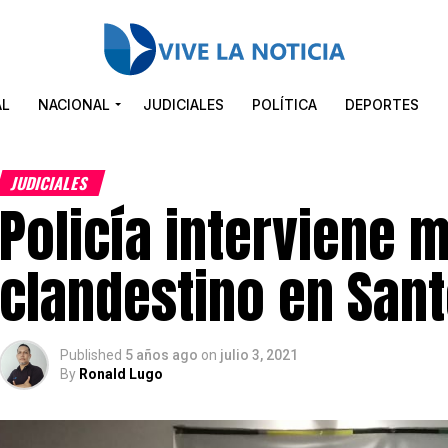
AL
NACIONAL
JUDICIALES
POLÍTICA
DEPORTES
JUDICIALES
Policía interviene 
clandestino en San
Published
5 años ago
on
julio 3, 2021
By
Ronald Lugo