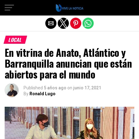
Salir de la versión móvil
LOCAL
En vitrina de Anato, Atlántico y
Barranquilla anuncian que están
abiertos para el mundo
Published
5 años ago
on
junio 17, 2021
By
Ronald Lugo