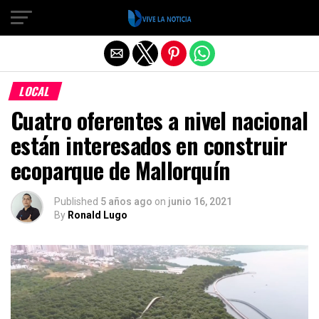
Salir de la versión móvil
LOCAL
Cuatro oferentes a nivel nacional
están interesados en construir
ecoparque de Mallorquín
Published
5 años ago
on
junio 16, 2021
By
Ronald Lugo