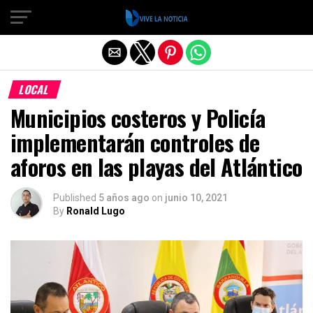
Salir de la versión móvil
LOCAL
Municipios costeros y Policía
implementarán controles de
aforos en las playas del Atlántico
Published
5 años ago
on
junio 10, 2021
By
Ronald Lugo