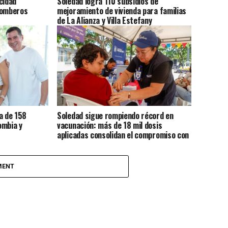
cidad
Soledad logra 110 subsidios de
Bomberos
mejoramiento de vivienda para familias
de La Alianza y Villa Estefany
a de 158
Soledad sigue rompiendo récord en
ombia y
vacunación: más de 18 mil dosis
aplicadas consolidan el compromiso con
la salud de sus habitantes
MENT