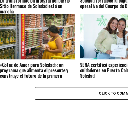
La transformación integral del barrio
Soledad fortalece la capa
Sitio Hermoso de Soledad está en
operativa del Cuerpo de 
marcha
«Gotas de Amor para Soledad»: un
SENA certificó experienci
programa que alimenta el presente y
cuidadores en Puerto Col
construye el futuro de la primera
Soledad
infancia en el territorio
CLICK TO COM