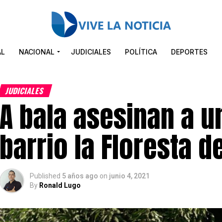
AL
NACIONAL
JUDICIALES
POLÍTICA
DEPORTES
JUDICIALES
A bala asesinan a u
barrio la Floresta d
Published
5 años ago
on
junio 4, 2021
By
Ronald Lugo