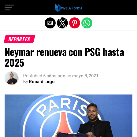
Salir de la versión móvil
DEPORTES
Neymar renueva con PSG hasta
2025
Published
5 años ago
on
mayo 8, 2021
By
Ronald Lugo