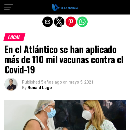
Salir de la versión móvil
LOCAL
En el Atlántico se han aplicado
más de 110 mil vacunas contra el
Covid-19
Published
5 años ago
on
mayo 5, 2021
By
Ronald Lugo